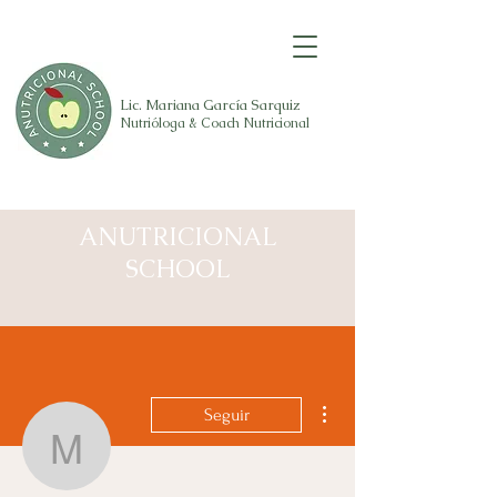
Lic. Mariana
García Sarquiz
Nutrióloga & Coach Nutricional
Anutricionalschool
ANUTRICIONAL
SCHOOL
Más acciones
Seguir
Mariahidalgo0408