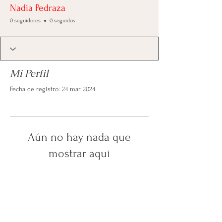
Nadia Pedraza
0 seguidores
0 seguidos
Mi Perfil
Fecha de registro: 24 mar 2024
Aún no hay nada que
mostrar aquí
Cuando este miembro agregue información
sobre sí mismo, podrás verla aquí.