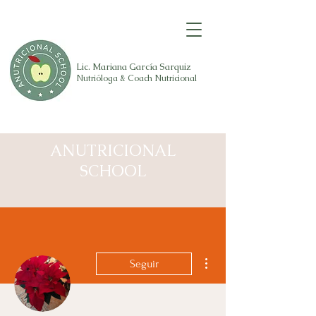
Lic. Mariana
García Sarquiz
Nutrióloga & Coach Nutricional
Anutricionalschool
ANUTRICIONAL
SCHOOL
Más acciones
Seguir